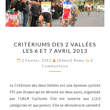
CRITÉRIUMS
CRITÉRIUMS DES 2 VALLÉES
DES
LES 6 ET 7 AVRIL 2013
2
VALLÉES
Commenta
2 Février, 2013
[Admin] Rémy
0
LES
Commentaire
6
ET
Le Critérium des deux Vallées est une épreuve cycliste
7
FFC par étapes qui se déroule sur deux jours, organisée
AVRIL
par l’UALR Cyclisme. Elle est ouverte aux 1/2/3
2013
catégories et aux juniors. Elle se déroulera le samedi 6