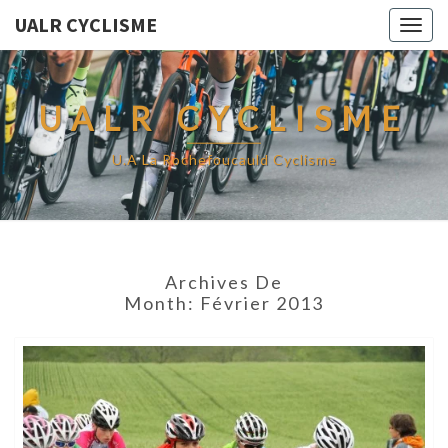
UALR CYCLISME
Togg
navig
UALR CYCLISME
U.A La Rochefoucauld Cyclisme
Archives De
Month:
Février 2013