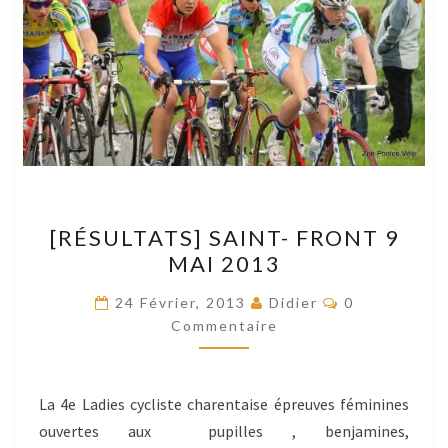
[RÉSULTATS]
[RÉSULTATS] SAINT- FRONT 9
SAINT-
MAI 2013
FRONT
9
Commentaire
24 Février, 2013
Didier
0
MAI
Commentaire
2013
La 4e Ladies cycliste charentaise épreuves féminines
ouvertes aux pupilles , benjamines,