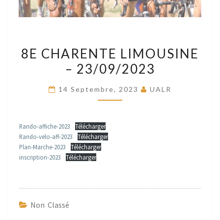
8E
8E CHARENTE LIMOUSINE
CHARENTE
– 23/09/2023
LIMOUSINE
–
14 Septembre, 2023
UALR
23/09/2023
Rando-affiche-2023
Télécharger
Rando-velo-aff-2023
Télécharger
Plan-Marche-2023
Télécharger
inscription-2023
Télécharger
Non Classé