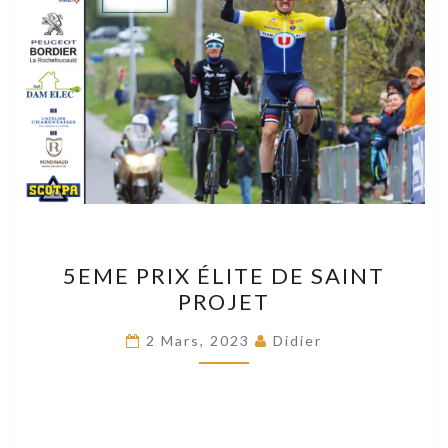
5EME
5EME PRIX ÉLITE DE SAINT
PRIX
PROJET
ÉLITE
DE
2 Mars, 2023
Didier
SAINT
PROJET