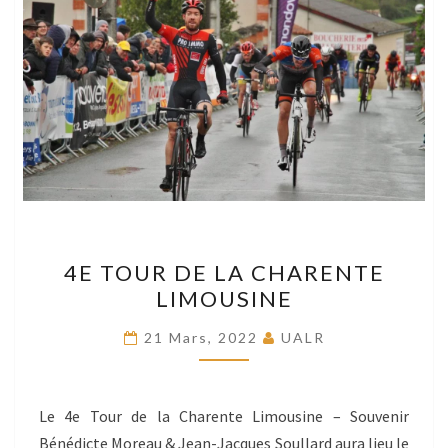
4E
4E TOUR DE LA CHARENTE
TOUR
LIMOUSINE
DE
LA
21 Mars, 2022
UALR
CHARENTE
LIMOUSINE
Le 4e Tour de la Charente Limousine – Souvenir
Bénédicte Moreau & Jean-Jacques Soullard aura lieu le