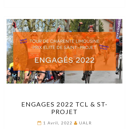
ENGAGES
ENGAGES 2022 TCL & ST-
2022
PROJET
TCL
&
1 Avril, 2022
UALR