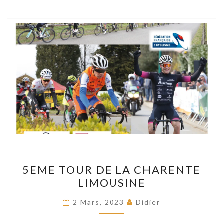
5EME
5EME TOUR DE LA CHARENTE
TOUR
LIMOUSINE
DE
LA
2 Mars, 2023
Didier
CHARENTE