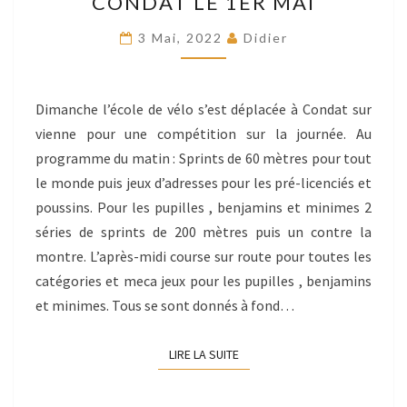
CONDAT LE 1ER MAI
LE
1ER
3 Mai, 2022
Didier
MAI
Dimanche l’école de vélo s’est déplacée à Condat sur
vienne pour une compétition sur la journée. Au
programme du matin : Sprints de 60 mètres pour tout
le monde puis jeux d’adresses pour les pré-licenciés et
poussins. Pour les pupilles , benjamins et minimes 2
séries de sprints de 200 mètres puis un contre la
montre. L’après-midi course sur route pour toutes les
catégories et meca jeux pour les pupilles , benjamins
et minimes. Tous se sont donnés à fond…
LIRE LA SUITE
LIRE LA SUITE