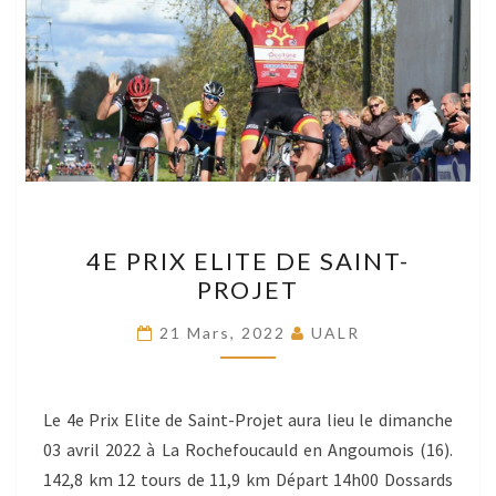
4E
4E PRIX ELITE DE SAINT-
PRIX
PROJET
ELITE
DE
21 Mars, 2022
UALR
SAINT-
PROJET
Le 4e Prix Elite de Saint-Projet aura lieu le dimanche
03 avril 2022 à La Rochefoucauld en Angoumois (16).
142,8 km 12 tours de 11,9 km Départ 14h00 Dossards