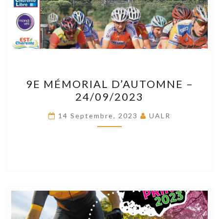
9E
9E MÉMORIAL D’AUTOMNE –
MÉMORIAL
24/09/2023
D’AUTOMNE
–
14 Septembre, 2023
UALR
24/09/2023