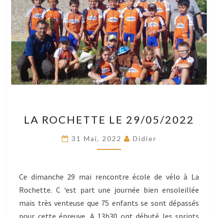
LA
LA ROCHETTE LE 29/05/2022
ROCHETTE
LE
31 Mai, 2022
Didier
29/05/2022
Ce dimanche 29 mai rencontre école de vélo à La
Rochette. C ‘est part une journée bien ensoleillée
mais très venteuse que 75 enfants se sont dépassés
pour cette épreuve. A 13h30 ont débuté les sprints