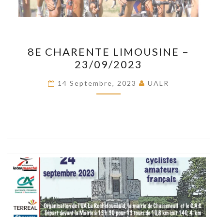
8E
8E CHARENTE LIMOUSINE –
CHARENTE
23/09/2023
LIMOUSINE
–
14 Septembre, 2023
UALR
23/09/2023