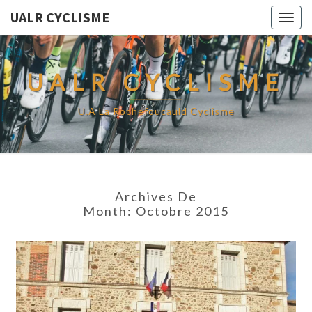
UALR CYCLISME
Togg
navig
UALR CYCLISME
U.A La Rochefoucauld Cyclisme
Archives De
Month:
Octobre 2015