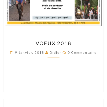
VOEUX
VOEUX 2018
2018
Commentaires
9 Janvier, 2018
Didier
0 Commentaire