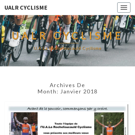
UALR CYCLISME
Togg
navig
UALR CYCLISME
U.A La Rochefoucauld Cyclisme
Archives De
Month:
Janvier 2018