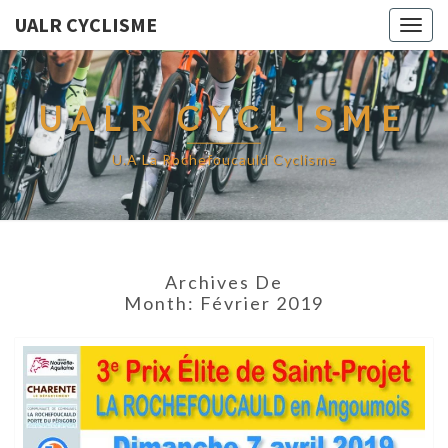
UALR CYCLISME
Togg
navig
UALR CYCLISME
U.A La Rochefoucauld Cyclisme
Archives De
Month:
Février 2019