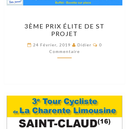
3ÈME
3ÈME PRIX ÉLITE DE ST
PRIX
PROJET
ÉLITE
DE
Commentaire
24 Février, 2019
Didier
0
ST
Commentaire
PROJET