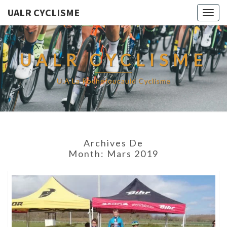
UALR CYCLISME
Togg
navig
UALR CYCLISME
U.A La Rochefoucauld Cyclisme
Archives De
Month:
Mars 2019