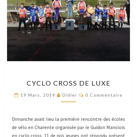
CYCLO
CYCLO CROSS DE LUXE
CROSS
DE
Commentaires
19 Mars, 2019
Didier
0 Commentaire
LUXE
Dimanche avait lieu la première rencontre des écoles
de vélo en Charente organisée par le Guidon Manslois
en cyclo cross. 11 de nos jeunes ont répondu présent