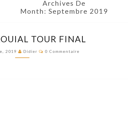
Archives De
Month:
Septembre 2019
CLASS
ROUIAL TOUR FINAL
CROUIAL
TOUR
Commentaires
e, 2019
Didier
0 Commentaire
FINAL