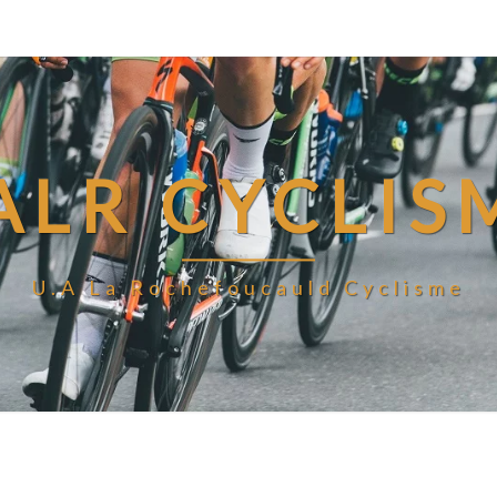
ALR CYCLIS
U.A La Rochefoucauld Cyclisme