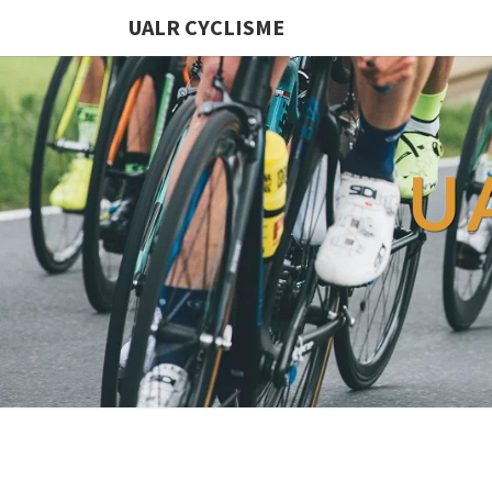
UALR CYCLISME
U