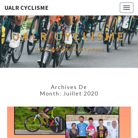
UALR CYCLISME
Togg
navig
UALR CYCLISME
U.A La Rochefoucauld Cyclisme
Archives De
Month:
Juillet 2020