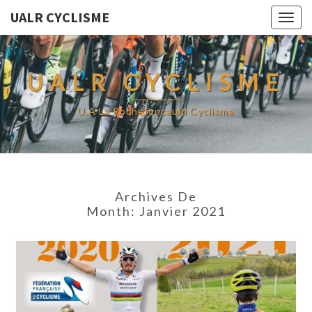
UALR CYCLISME
Togg
navig
UALR CYCLISME
U.A La Rochefoucauld Cyclisme
Archives De
Month:
Janvier 2021