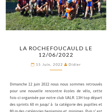
LA
LA ROCHEFOUCAULD LE
ROCHEFOUCAULD
12/06/2022
LE
12/06/2022
15 Juin, 2022
Didier
Dimanche 12 juin 2022 nous nous sommes retrouvés
pour une nouvelle rencontre écoles de vélo, cette
fois-ci organisée par notre club UALR. 13H top départ
des sprints 60 m jusqu’ à la catégorie des pupilles et
80 m des catégories benjamins et minimes. Puis s’ est