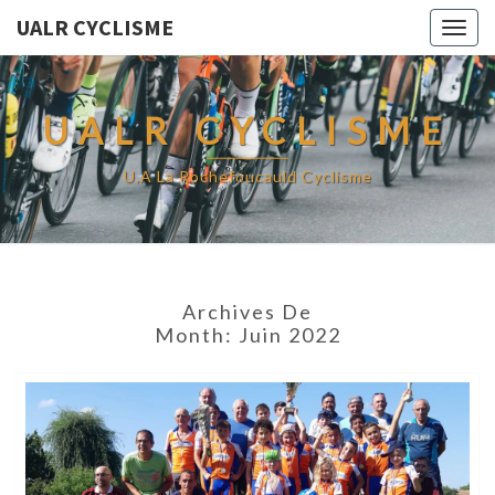
UALR CYCLISME
Togg
navig
UALR CYCLISME
U.A La Rochefoucauld Cyclisme
Archives De
Month:
Juin 2022