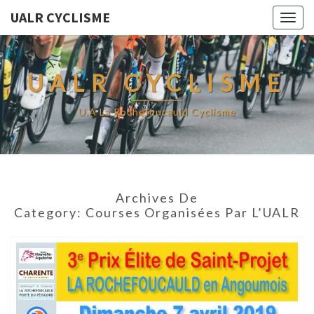
UALR CYCLISME
Togg
navig
UALR CYCLISME
U.A La Rochefoucauld Cyclisme
Archives De
Category:
Courses Organisées Par L’UALR