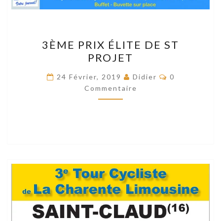
3ÈME
3ÈME PRIX ÉLITE DE ST
PRIX
PROJET
ÉLITE
DE
Commentaire
24 Février, 2019
Didier
0
ST
Commentaire
PROJET