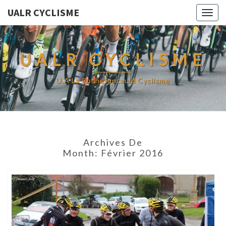
UALR CYCLISME
Togg
navig
UALR CYCLISME
U.A La Rochefoucauld Cyclisme
Archives De
Month:
Février 2016