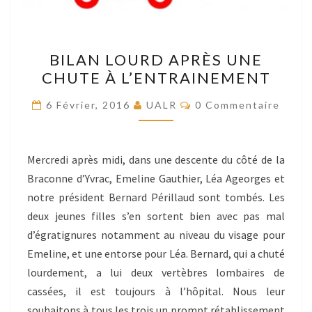
BILAN
BILAN LOURD APRÈS UNE
LOURD
CHUTE À L’ENTRAINEMENT
APRÈS
UNE
Commentaires
6 Février, 2016
UALR
0 Commentaire
CHUTE
À
L’ENTRAINEMENT
Mercredi après midi, dans une descente du côté de la
Braconne d’Yvrac, Emeline Gauthier, Léa Ageorges et
notre président Bernard Périllaud sont tombés. Les
deux jeunes filles s’en sortent bien avec pas mal
d’égratignures notamment au niveau du visage pour
Emeline, et une entorse pour Léa. Bernard, qui a chuté
lourdement, a lui deux vertèbres lombaires de
cassées, il est toujours à l’hôpital. Nous leur
souhaitons à tous les trois un prompt rétablissement