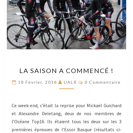
LA
LA SAISON A COMMENCÉ !
SAISON
A
Commentaires
18 Février, 2016
UALR
0 Commentaire
COMMENCÉ
!
Ce week-end, c’était la reprise pour Mickaël Guichard
et Alexandre Deletang, deux de nos membres de
l’Océane Top16. Ils étaient tous les deux sur les 3
premières épreuves de l’Essor Basque (résultats ci-