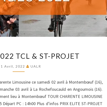
ENGAGES
022 TCL & ST-PROJET
2022
TCL
1 Avril, 2022
UALR
&
ST-
harente Limousine ce samedi 02 avril à Montembœuf (16),
PROJET
 dimanche 03 avril à La Rochefoucauld en Angoumois (16).
alement lieu à Montembœuf TOUR CHARENTE LIMOUSINE
55 Départ PC : 14h00 Plus d’infos PRIX ELITE ST-PROJET