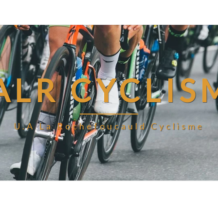
ALR CYCLIS
U.A La Rochefoucauld Cyclisme