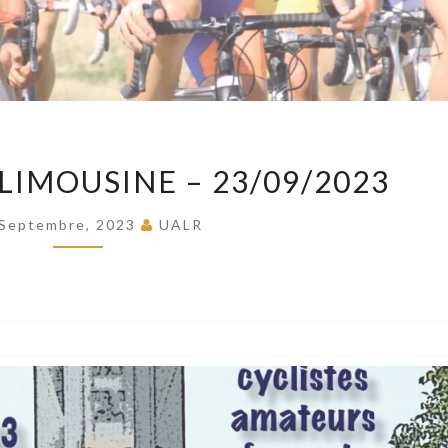
8E
LIMOUSINE – 23/09/2023
CHARENTE
LIMOUSINE
 Septembre, 2023
UALR
–
23/09/2023