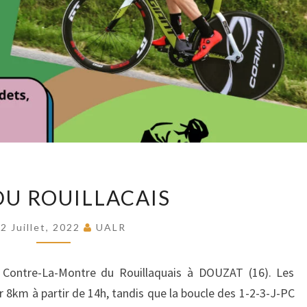
CLM
DU ROUILLACAIS
DU
ROUILLACAIS
2 Juillet, 2022
UALR
le Contre-La-Montre du Rouillaquais à DOUZAT (16). Les
 8km à partir de 14h, tandis que la boucle des 1-2-3-J-PC