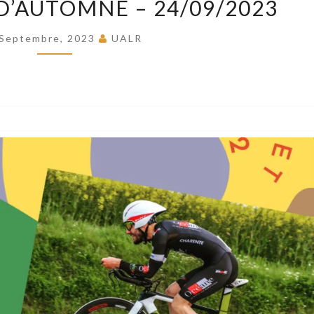
D’AUTOMNE – 24/09/2023
MÉMORIAL
D’AUTOMNE
 Septembre, 2023
UALR
–
24/09/2023