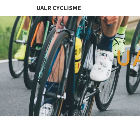
UALR CYCLISME
U