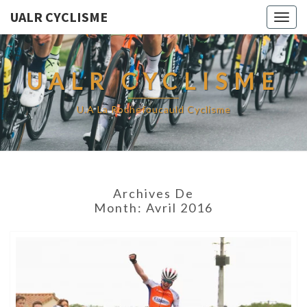
UALR CYCLISME
Togg
navig
UALR CYCLISME
U.A La Rochefoucauld Cyclisme
Archives De
Month:
Avril 2016