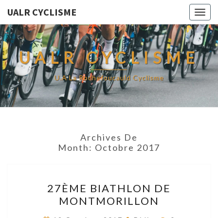
UALR CYCLISME
Togg
navig
UALR CYCLISME
U.A La Rochefoucauld Cyclisme
Archives De
Month:
Octobre 2017
27ÈME
27ÈME BIATHLON DE
BIATHLON
MONTMORILLON
DE
MONTMORILLON
Commentair