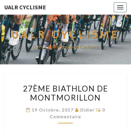
UALR CYCLISME
Togg
navig
UALR CYCLISME
U.A La Rochefoucauld Cyclisme
27ÈME
27ÈME BIATHLON DE
BIATHLON
MONTMORILLON
DE
MONTMORILLON
Commentair
19 Octobre, 2017
Didier
0
Commentaire