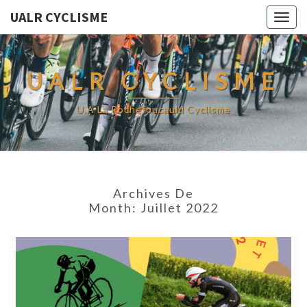
UALR CYCLISME
Togg
navig
UALR CYCLISME
U.A La Rochefoucauld Cyclisme
Archives De
Month:
Juillet 2022