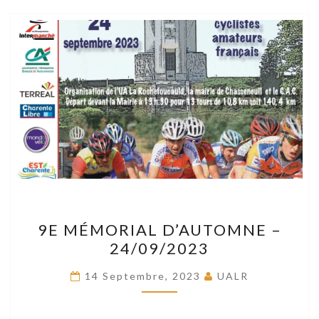
9E
9E MÉMORIAL D’AUTOMNE –
MÉMORIAL
24/09/2023
D’AUTOMNE
–
14 Septembre, 2023
UALR
24/09/2023