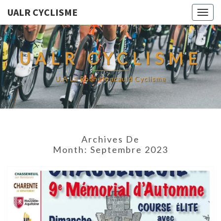
UALR CYCLISME
Togg
navig
UALR CYCLISME
U.A La Rochefoucauld Cyclisme
Archives De
Month:
Septembre 2023