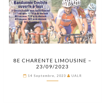
8E
8E CHARENTE LIMOUSINE –
CHARENTE
23/09/2023
LIMOUSINE
–
14 Septembre, 2023
UALR
23/09/2023