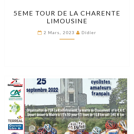
5EME
5EME TOUR DE LA CHARENTE
TOUR
LIMOUSINE
DE
LA
2 Mars, 2023
Didier
CHARENTE
LIMOUSINE