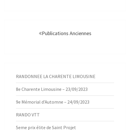
Navigation
au
Publications Anciennes
sein
des
articles
RANDONNEE LA CHARENTE LIMOUSINE
8e Charente Limousine – 23/09/2023
9e Mémorial d’Automne – 24/09/2023
RANDO VTT
5eme prix élite de Saint Projet