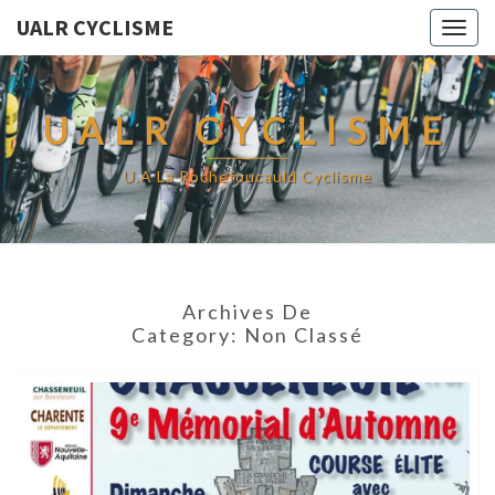
UALR CYCLISME
Togg
navig
UALR CYCLISME
U.A La Rochefoucauld Cyclisme
Archives De
Category:
Non Classé