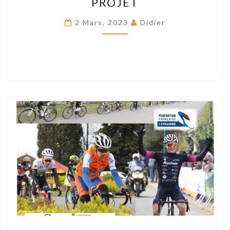
PROJET
ÉLITE
DE
2 Mars, 2023
Didier
SAINT
PROJET