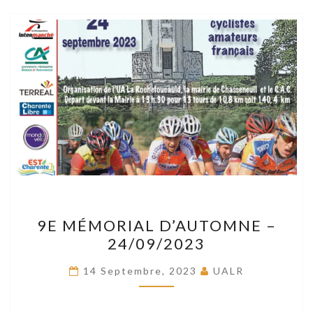
9E
9E MÉMORIAL D’AUTOMNE –
MÉMORIAL
24/09/2023
D’AUTOMNE
–
14 Septembre, 2023
UALR
24/09/2023