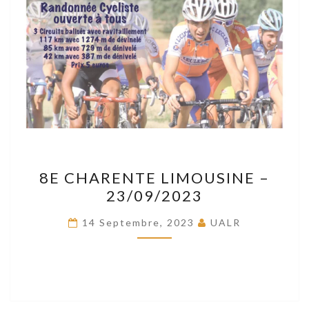
8E
8E CHARENTE LIMOUSINE –
CHARENTE
23/09/2023
LIMOUSINE
–
14 Septembre, 2023
UALR
23/09/2023