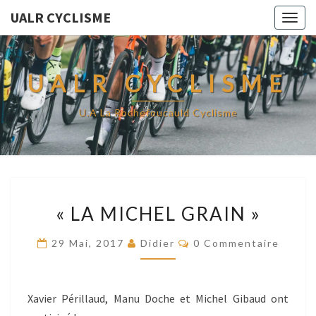
UALR CYCLISME
Togg
navig
UALR CYCLISME
U.A La Rochefoucauld Cyclisme
« LA
« LA MICHEL GRAIN »
MICHEL
GRAIN »
Commentaires
29 Mai, 2017
Didier
0 Commentaire
Xavier Périllaud, Manu Doche et Michel Gibaud ont