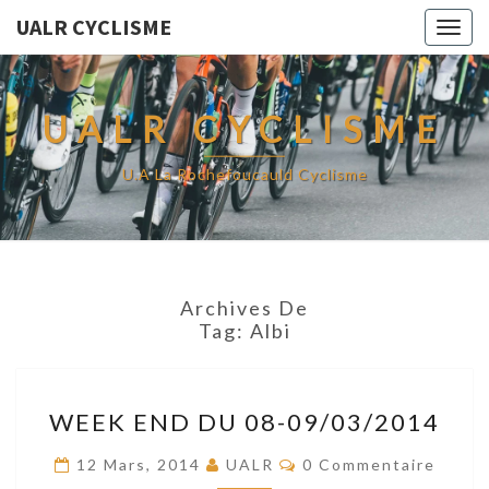
UALR CYCLISME
Togg
navig
UALR CYCLISME
U.A La Rochefoucauld Cyclisme
Archives De
Tag:
Albi
WEEK
WEEK END DU 08-09/03/2014
END
DU
Commentaires
12 Mars, 2014
UALR
0 Commentaire
08-