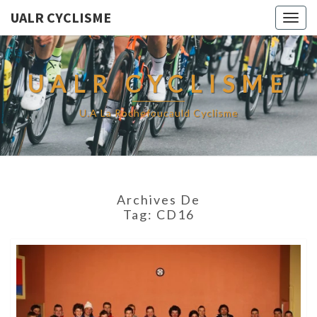
UALR CYCLISME
Togg
navig
UALR CYCLISME
U.A La Rochefoucauld Cyclisme
Archives De
Tag:
CD16