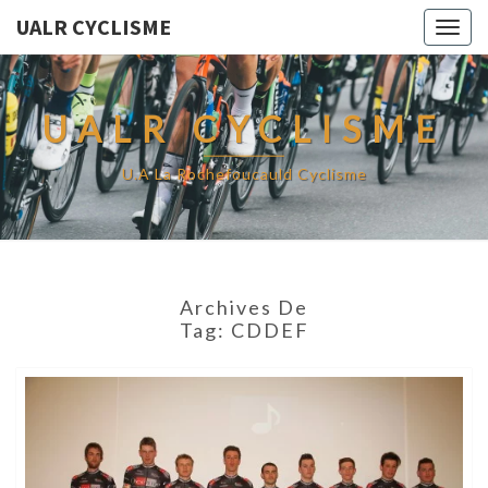
UALR CYCLISME
Togg
navig
UALR CYCLISME
U.A La Rochefoucauld Cyclisme
Archives De
Tag:
CDDEF