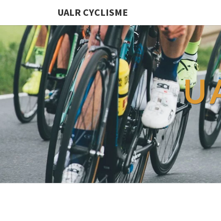
UALR CYCLISME
U