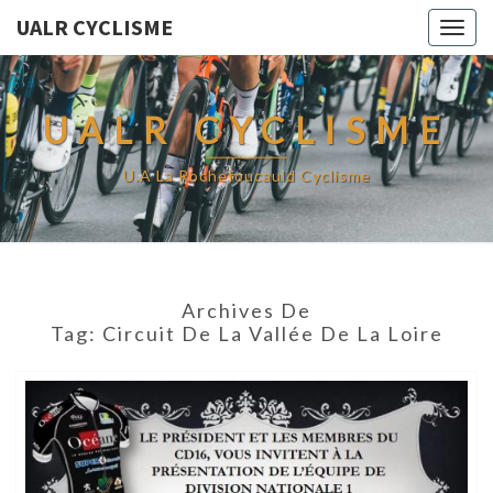
UALR CYCLISME
Togg
navig
UALR CYCLISME
U.A La Rochefoucauld Cyclisme
Archives De
Tag:
Circuit De La Vallée De La Loire