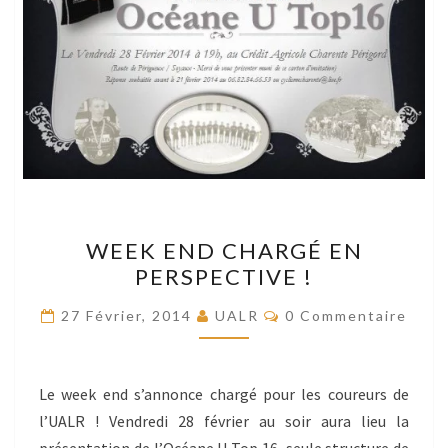
WEEK
WEEK END CHARGÉ EN
END
PERSPECTIVE !
CHARGÉ
EN
Commentaires
27 Février, 2014
UALR
0 Commentaire
PERSPECTIVE
!
Le week end s’annonce chargé pour les coureurs de
l’UALR ! Vendredi 28 février au soir aura lieu la