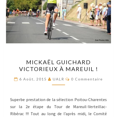
MICKAËL
MICKAËL GUICHARD
GUICHARD
VICTORIEUX À MAREUIL !
VICTORIEUX
À
Commentaires
6 Août, 2015
UALR
0 Commentaire
MAREUIL
!
Superbe prestation de la sélection Poitou-Charentes
sur la 2e étape du Tour de Mareuil-Verteillac-
Ribérac !!! Tout au long de l’après midi, le Comité