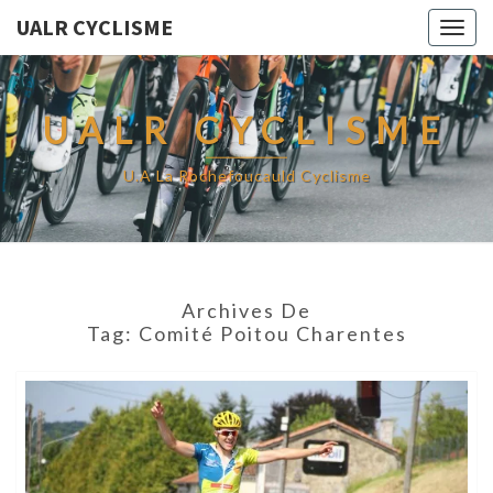
UALR CYCLISME
Togg
navig
UALR CYCLISME
U.A La Rochefoucauld Cyclisme
Archives De
Tag:
Comité Poitou Charentes