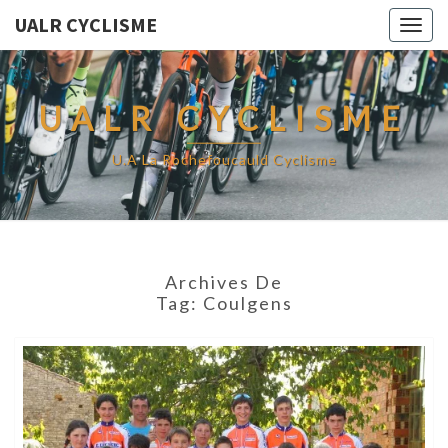
UALR CYCLISME
Togg
navig
UALR CYCLISME
U.A La Rochefoucauld Cyclisme
Archives De
Tag:
Coulgens