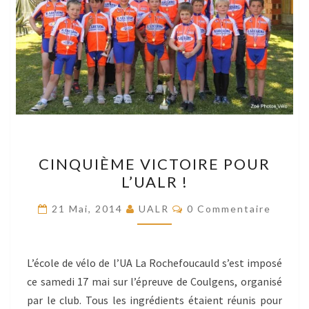
CINQUIÈME
CINQUIÈME VICTOIRE POUR
VICTOIRE
L’UALR !
POUR
L’UALR
Commentaires
21 Mai, 2014
UALR
0 Commentaire
!
L’école de vélo de l’UA La Rochefoucauld s’est imposé
ce samedi 17 mai sur l’épreuve de Coulgens, organisé
par le club. Tous les ingrédients étaient réunis pour