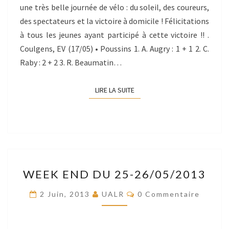
une très belle journée de vélo : du soleil, des coureurs,
des spectateurs et la victoire à domicile ! Félicitations
à tous les jeunes ayant participé à cette victoire !! .
Coulgens, EV (17/05) • Poussins 1. A. Augry : 1 + 1 2. C.
Raby : 2 + 2 3. R. Beaumatin…
LIRE LA SUITE
LIRE LA SUITE
WEEK
WEEK END DU 25-26/05/2013
END
DU
Commentaires
2 Juin, 2013
UALR
0 Commentaire
25-
26/05/2013