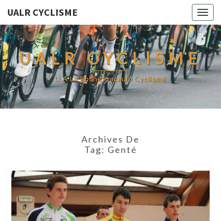
UALR CYCLISME
Togg
navig
UALR CYCLISME
U.A La Rochefoucauld Cyclisme
Archives De
Tag:
Genté