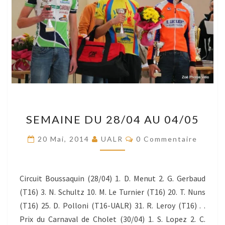
SEMAINE
SEMAINE DU 28/04 AU 04/05
DU
28/04
Commentaires
20 Mai, 2014
UALR
0 Commentaire
AU
04/05
Circuit Boussaquin (28/04) 1. D. Menut 2. G. Gerbaud
(T16) 3. N. Schultz 10. M. Le Turnier (T16) 20. T. Nuns
(T16) 25. D. Polloni (T16-UALR) 31. R. Leroy (T16) . .
Prix du Carnaval de Cholet (30/04) 1. S. Lopez 2. C.