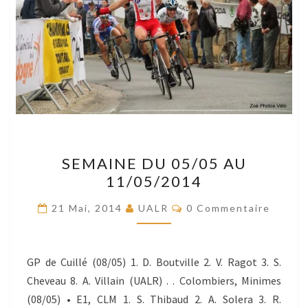
SEMAINE
SEMAINE DU 05/05 AU
DU
11/05/2014
05/05
AU
Commentaires
21 Mai, 2014
UALR
0 Commentaire
11/05/2014
GP de Cuillé (08/05) 1. D. Boutville 2. V. Ragot 3. S.
Cheveau 8. A. Villain (UALR) . . Colombiers, Minimes
(08/05) • E1, CLM 1. S. Thibaud 2. A. Solera 3. R.