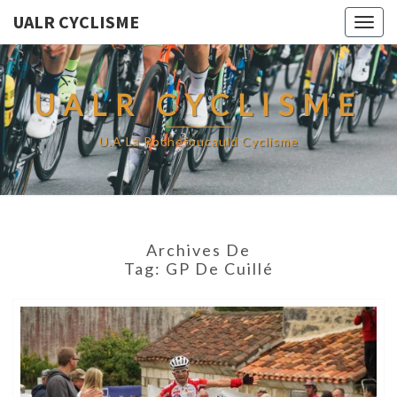
UALR CYCLISME
Togg
navig
UALR CYCLISME
U.A La Rochefoucauld Cyclisme
Archives De
Tag:
GP De Cuillé