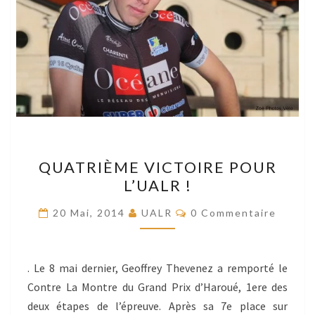
QUATRIÈME
QUATRIÈME VICTOIRE POUR
VICTOIRE
L’UALR !
POUR
L’UALR
Commentaires
20 Mai, 2014
UALR
0 Commentaire
!
. Le 8 mai dernier, Geoffrey Thevenez a remporté le
Contre La Montre du Grand Prix d’Haroué, 1ere des
deux étapes de l’épreuve. Après sa 7e place sur