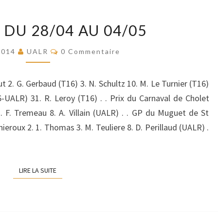
SEMAINE
DU 28/04 AU 04/05
DU
28/04
Commentaires
 2014
UALR
0 Commentaire
AU
04/05
t 2. G. Gerbaud (T16) 3. N. Schultz 10. M. Le Turnier (T16)
6-UALR) 31. R. Leroy (T16) . . Prix du Carnaval de Cholet
. F. Tremeau 8. A. Villain (UALR) . . GP du Muguet de St
nieroux 2. 1. Thomas 3. M. Teuliere 8. D. Perillaud (UALR) .
LIRE LA SUITE
LIRE LA SUITE