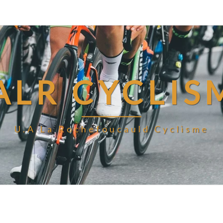
ALR CYCLIS
U.A La Rochefoucauld Cyclisme