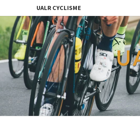
UALR CYCLISME
U