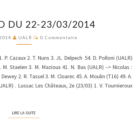
WEEK
 DU 22-23/03/2014
END
DU
Commentaires
 2014
UALR
0 Commentaire
22-
23/03/2014
 P. Cazaux 2. T. Nuns 3. JL. Delpech 54. D. Polloni (UALR)
2. M. Staelen 3. M. Mazioux 41. N. Bas (UALR) –> Nicolas :
 Dewey 2. R. Tassel 3. M. Cloarec 45. A. Moulin (T16) 49. A.
UALR) . Lussac Les Châteaux, 2e (23/03) 1. V. Tournieroux
LIRE LA SUITE
LIRE LA SUITE