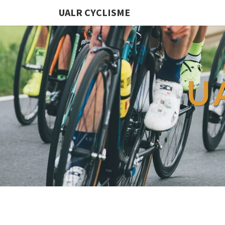
UALR CYCLISME
U