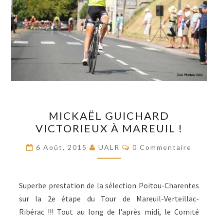
MICKAËL
MICKAËL GUICHARD
GUICHARD
VICTORIEUX À MAREUIL !
VICTORIEUX
À
Commentaires
6 Août, 2015
UALR
0 Commentaire
MAREUIL
!
Superbe prestation de la sélection Poitou-Charentes
sur la 2e étape du Tour de Mareuil-Verteillac-
Ribérac !!! Tout au long de l’après midi, le Comité