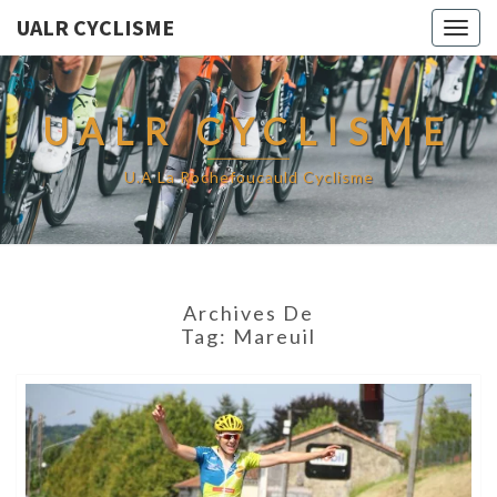
UALR CYCLISME
Togg
navig
UALR CYCLISME
U.A La Rochefoucauld Cyclisme
Archives De
Tag:
Mareuil