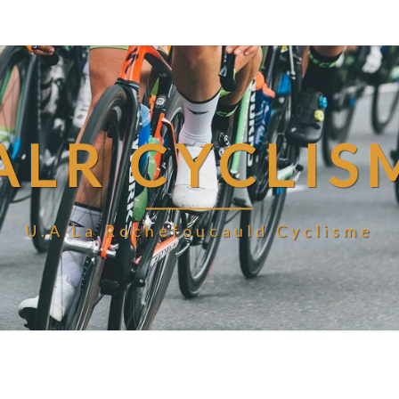
ALR CYCLIS
U.A La Rochefoucauld Cyclisme