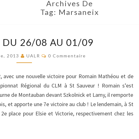
Archives De
Tag:
Marsaneix
SEMAINE
DU 26/08 AU 01/09
DU
26/08
Commentaires
re, 2013
UALR
0 Commentaire
AU
01/09
R, avec une nouvelle victoire pour Romain Mathéou et de
pionnat Régional du CLM à St Sauveur ! Romain s’est
cturne de Montauban devant Szkolnick et Lamy, il remporte
is, et apporte une 7e victoire au club ! Le lendemain, à St
 2e place pour Elsie et Victorie, respectivement chez les