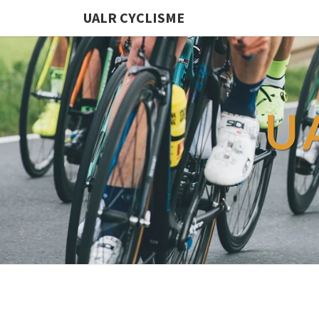
UALR CYCLISME
U