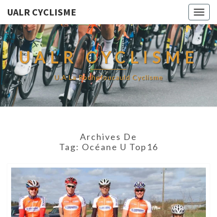
UALR CYCLISME
Togg
navig
UALR CYCLISME
U.A La Rochefoucauld Cyclisme
Archives De
Tag:
Océane U Top16