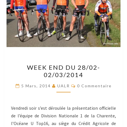
WEEK
WEEK END DU 28/02-
END
02/03/2014
DU
28/02-
Commentaires
5 Mars, 2014
UALR
0 Commentaire
02/03/2014
Vendredi soir s’est déroulée la présentation officielle
de l’équipe de Division Nationale 1 de la Charente,
l’Océane U Top16, au siège du Crédit Agricole de