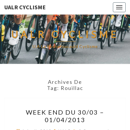
UALR CYCLISME
Togg
navig
UALR CYCLISME
U.A La Rochefoucauld Cyclisme
Archives De
Tag:
Rouillac
WEEK
WEEK END DU 30/03 –
END
01/04/2013
DU
30/03
Commentaires