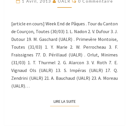
1 Avril, 2013
UALR
0 Commentaire
–
01/04/2013
[article en cours] Week End de Pâques . Tour du Canton
de Courçon, Toutes (30/03) 1. L. Nadon 2. V. Dufour 3. J.
Dutour 19. M. Gaschard (UALR) . Primevère Montoise,
Toutes (31/03) 1. Y. Marie 2. W. Perrocheau 3. F.
Fraissignes 77. D. Périllaud (UALR) . Orlut, Minimes
(31/03) 1. T. Thurmel 2. G. Alarcon 3. V. Roth 7. E.
Vignaud Ols (UALR) 13. S. Impéras (UALR) 17. Q.
Zendrini (UALR) 21. A. Bauchaud (UALR) 23. A. Moreau
(UALR)…
LIRE LA SUITE
LIRE LA SUITE