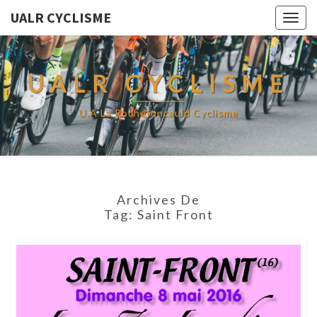
UALR CYCLISME
Togg
navig
UALR CYCLISME
U.A La Rochefoucauld Cyclisme
Archives De
Tag:
Saint Front