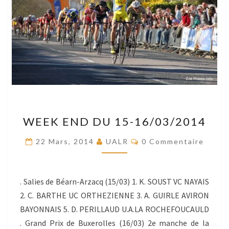
WEEK
WEEK END DU 15-16/03/2014
END
DU
Commentaires
22 Mars, 2014
UALR
0 Commentaire
15-
16/03/2014
. Salies de Béarn-Arzacq (15/03) 1. K. SOUST VC NAYAIS
2. C. BARTHE UC ORTHEZIENNE 3. A. GUIRLE AVIRON
BAYONNAIS 5. D. PERILLAUD U.A.LA ROCHEFOUCAULD
. Grand Prix de Buxerolles (16/03) 2e manche de la