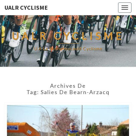
UALR CYCLISME
Togg
navig
UALR CYCLISME
U.A La Rochefoucauld Cyclisme
Archives De
Tag:
Salies De Bearn-Arzacq