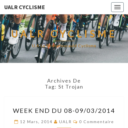
UALR CYCLISME
Togg
navig
UALR CYCLISME
U.A La Rochefoucauld Cyclisme
Archives De
Tag:
St Trojan
WEEK
WEEK END DU 08-09/03/2014
END
DU
Commentaires
12 Mars, 2014
UALR
0 Commentaire
08-