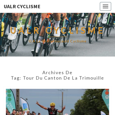
UALR CYCLISME
Togg
navig
UALR CYCLISME
U.A La Rochefoucauld Cyclisme
Archives De
Tag:
Tour Du Canton De La Trimouille