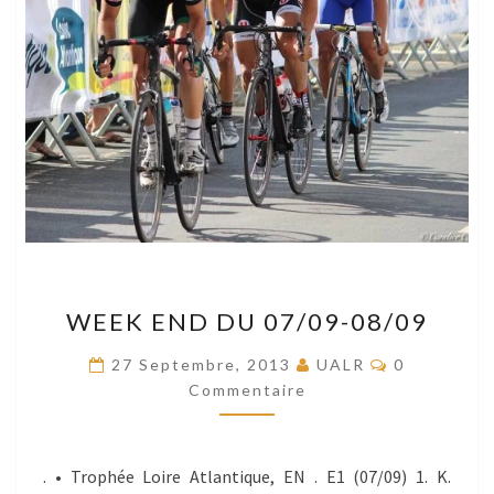
WEEK
WEEK END DU 07/09-08/09
END
DU
Commentair
27 Septembre, 2013
UALR
0
07/09-
Commentaire
08/09
. • Trophée Loire Atlantique, EN . E1 (07/09) 1. K.