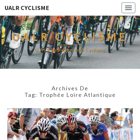
UALR CYCLISME
Togg
navig
UALR CYCLISME
U.A La Rochefoucauld Cyclisme
Archives De
Tag:
Trophée Loire Atlantique