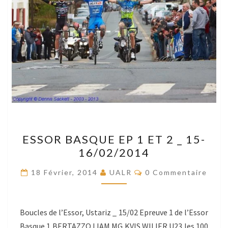
ESSOR
ESSOR BASQUE EP 1 ET 2 _ 15-
BASQUE
16/02/2014
EP
1
Commentaires
18 Février, 2014
UALR
0 Commentaire
ET
2
_
Boucles de l’Essor, Ustariz _ 15/02 Epreuve 1 de l’Essor
15-
Basque 1 BERTAZZO LIAM MG KVIS WILIER U23 les 100