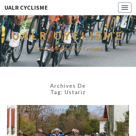
UALR CYCLISME
Togg
navig
UALR CYCLISME
U.A La Rochefoucauld Cyclisme
Archives De
Tag:
Ustariz