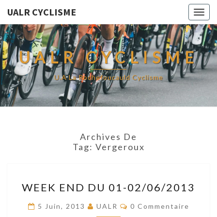
UALR CYCLISME
Togg
navig
UALR CYCLISME
U.A La Rochefoucauld Cyclisme
Archives De
Tag:
Vergeroux
WEEK
WEEK END DU 01-02/06/2013
END
DU
Commentaires
5 Juin, 2013
UALR
0 Commentaire
01-