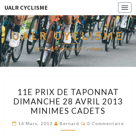
UALR CYCLISME
Togg
navig
UALR CYCLISME
U.A La Rochefoucauld Cyclisme
11E
11E PRIX DE TAPONNAT
PRIX
DIMANCHE 28 AVRIL 2013
DE
MINIMES CADETS
TAPONNAT
DIMANCHE
Commentaires
16 Mars, 2013
Bernard
0 Commentaire
28
AVRIL