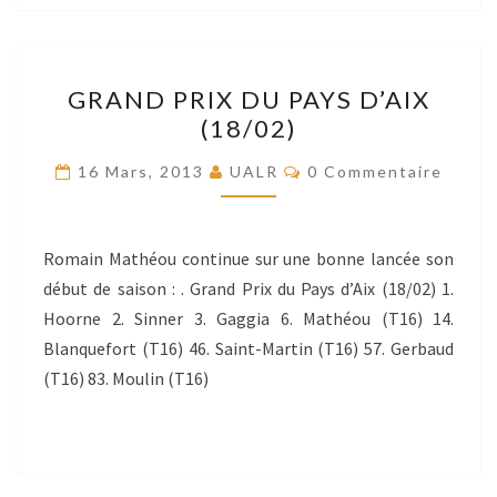
GRAND
GRAND PRIX DU PAYS D’AIX
PRIX
(18/02)
DU
PAYS
Commentaires
16 Mars, 2013
UALR
0 Commentaire
D’AIX
(18/02)
Romain Mathéou continue sur une bonne lancée son
début de saison : . Grand Prix du Pays d’Aix (18/02) 1.
Hoorne 2. Sinner 3. Gaggia 6. Mathéou (T16) 14.
Blanquefort (T16) 46. Saint-Martin (T16) 57. Gerbaud
(T16) 83. Moulin (T16)