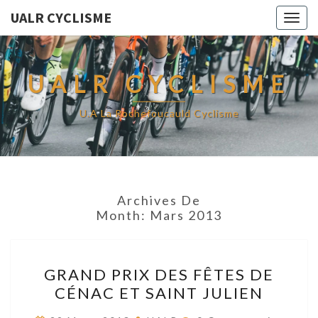
UALR CYCLISME
Togg
navig
UALR CYCLISME
U.A La Rochefoucauld Cyclisme
Archives De
Month:
Mars 2013
GRAND
GRAND PRIX DES FÊTES DE
PRIX
CÉNAC ET SAINT JULIEN
DES
FÊTES
Commentaires