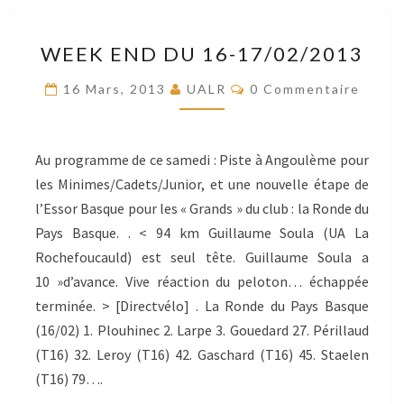
WEEK
WEEK END DU 16-17/02/2013
END
DU
Commentaires
16 Mars, 2013
UALR
0 Commentaire
16-
17/02/2013
Au programme de ce samedi : Piste à Angoulème pour
les Minimes/Cadets/Junior, et une nouvelle étape de
l’Essor Basque pour les « Grands » du club : la Ronde du
Pays Basque. . < 94 km Guillaume Soula (UA La
Rochefoucauld) est seul tête. Guillaume Soula a
10 »d’avance. Vive réaction du peloton… échappée
terminée. > [Directvélo] . La Ronde du Pays Basque
(16/02) 1. Plouhinec 2. Larpe 3. Gouedard 27. Périllaud
(T16) 32. Leroy (T16) 42. Gaschard (T16) 45. Staelen
(T16) 79….