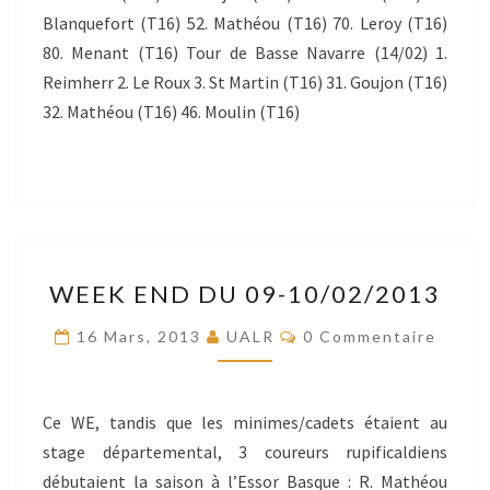
Blanquefort (T16) 52. Mathéou (T16) 70. Leroy (T16)
80. Menant (T16) Tour de Basse Navarre (14/02) 1.
Reimherr 2. Le Roux 3. St Martin (T16) 31. Goujon (T16)
32. Mathéou (T16) 46. Moulin (T16)
WEEK
WEEK END DU 09-10/02/2013
END
DU
Commentaires
16 Mars, 2013
UALR
0 Commentaire
09-
10/02/2013
Ce WE, tandis que les minimes/cadets étaient au
stage départemental, 3 coureurs rupificaldiens
débutaient la saison à l’Essor Basque : R. Mathéou