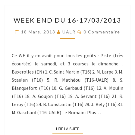
WEEK
WEEK END DU 16-17/03/2013
END
DU
Commentaires
18 Mars, 2013
UALR
0 Commentaire
16-
17/03/2013
Ce WE il y en avait pour tous les goûts : Piste (très
écourtée) le samedi, et 3 courses le dimanche. .
Buxerolles (EN) 1. C. Saint Martin (T16) 2. M. Larpe 3. M.
Staelen (T16) 5. R. Mathéou (T16-UALR) 8. S.
Blanquefort (T16) 10. G. Gerbaud (T16) 12. A. Moulin
(T16) 18. A. Goujon (T16) 19. A. Servant (T16) 21. R.
Leroy (T16) 24. B. Constantin (T16) 29. J. Bély (T16) 31.
M. Gaschard (T16-UALR) –> Romain : Plus…
LIRE LA SUITE
LIRE LA SUITE