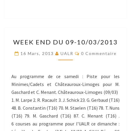
WEEK
WEEK END DU 09-10/03/2013
END
DU
Commentaires
16 Mars, 2013
UALR
0 Commentaire
09-
10/03/2013
Au programme de ce samedi : Piste pour les
Minimes/Cadets et Châteauroux-Limoges pour M.
Gaschard et C. Menant. Châteauroux-Limoges (09/03)
1. M. Larpe 2. R. Racault 3. J. Schick 23. G. Gerbaud (T16)
48. B. Constantin (T16) 70. M. Staelen (T16) 78. T. Nuns
(T16) 79. M. Gaschard (T16) 87. C. Menant (T16) .
6 courses au programme pour l’UALR ce dimanche :