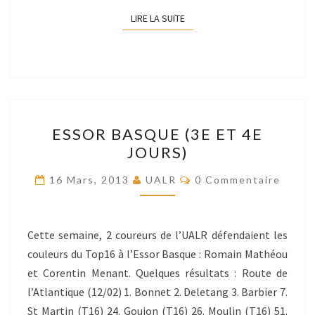
LIRE LA SUITE
LIRE LA SUITE
ESSOR
ESSOR BASQUE (3E ET 4E
BASQUE
JOURS)
(3E
ET
Commentaires
16 Mars, 2013
UALR
0 Commentaire
4E
JOURS)
Cette semaine, 2 coureurs de l’UALR défendaient les
couleurs du Top16 à l’Essor Basque : Romain Mathéou
et Corentin Menant. Quelques résultats : Route de
l’Atlantique (12/02) 1. Bonnet 2. Deletang 3. Barbier 7.
St Martin (T16) 24. Goujon (T16) 26. Moulin (T16) 51.