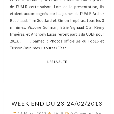
de l’UALR cette saison. Lors de la présentation, ils
étaient accompagnés par les jeunes de l’UALR Arthur
Bauchaud, Tim Soullard et Simon Impéras, tous les 3
minimes. Victorie Guilman, Elsie Vignaud Ols, Rémy
Impéras, et Anthony Lucas feront partis du CDEF pour
2013. . . Samedi : Photos officielles du Top16 et
Tusson (minimes + toutes) C’est…
LIRE LA SUITE
LIRE LA SUITE
WEEK
WEEK END DU 23-24/02/2013
END
DU
Commentaires
16 Mars, 2013
UALR
0 Commentaire