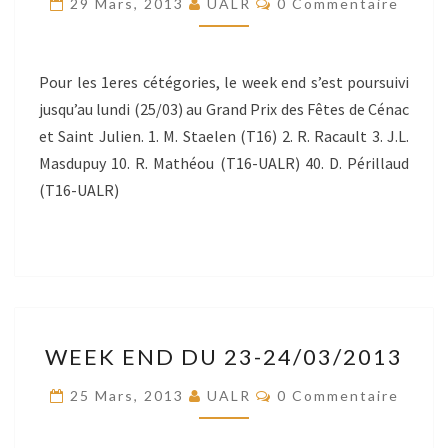
29 Mars, 2013
UALR
0 Commentaire
DE
CÉNAC
ET
Pour les 1eres cétégories, le week end s’est poursuivi
SAINT
jusqu’au lundi (25/03) au Grand Prix des Fêtes de Cénac
JULIEN
et Saint Julien. 1. M. Staelen (T16) 2. R. Racault 3. J.L.
Masdupuy 10. R. Mathéou (T16-UALR) 40. D. Périllaud
(T16-UALR)
WEEK
WEEK END DU 23-24/03/2013
END
DU
Commentaires
25 Mars, 2013
UALR
0 Commentaire
23-
24/03/2013