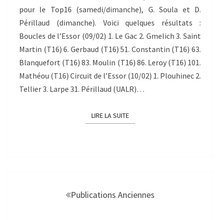
pour le Top16 (samedi/dimanche), G. Soula et D.
Périllaud (dimanche). Voici quelques résultats :
Boucles de l’Essor (09/02) 1. Le Gac 2. Gmelich 3. Saint
Martin (T16) 6. Gerbaud (T16) 51. Constantin (T16) 63.
Blanquefort (T16) 83. Moulin (T16) 86. Leroy (T16) 101.
Mathéou (T16) Circuit de l’Essor (10/02) 1. Plouhinec 2.
Tellier 3. Larpe 31. Périllaud (UALR)…
LIRE LA SUITE
LIRE LA SUITE
Navigation
au
Publications Anciennes
sein
des