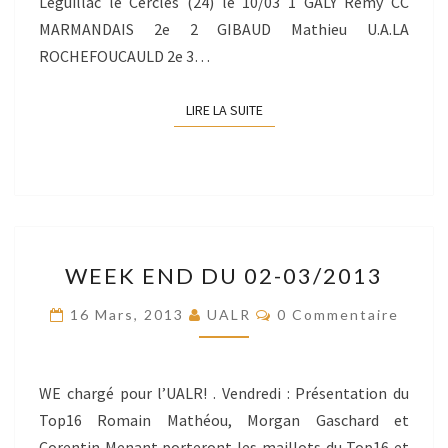
Léguillac le Cercles (24) le 10/03 1 GALY Rémy CC
MARMANDAIS 2e 2 GIBAUD Mathieu U.A.LA
ROCHEFOUCAULD 2e 3…
LIRE LA SUITE
LIRE LA SUITE
WEEK
WEEK END DU 02-03/2013
END
DU
Commentaires
16 Mars, 2013
UALR
0 Commentaire
02-
03/2013
WE chargé pour l’UALR! . Vendredi : Présentation du
Top16 Romain Mathéou, Morgan Gaschard et
Corentin Menant porteront les maillots du Top16 et