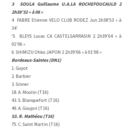
3 SOULA Guillaume U.A.LA ROCHEFOUCAULD 2
2h38’32 » à 08 »
4 FABRE Etienne VELO CLUB RODEZ Jun 2h38’53 » à
34′
‘5 BLEYS Lucas CA CASTELSARRASIN 2 2h39’04 » à
01’06 »
6 SHIMIZU Ohko JAPON 2 2h39’06 » à 01’08 »
Bordeaux-Saintes (DN1)
1. Guyot
2. Barbier
3. Sinner
18. A. Moulin (T16)
43. S. Blanquefort (T16)
49. A. Goujon (T16)
53. R. Mathéou (T16)
75. C. Saint Martin (T16)
.