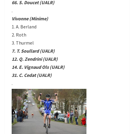
66. S. Doucet (UALR)
.
Vivonne (Minime)
1. A. Berland
2. Roth
3. Thurmel
7. T. Soullard (UALR)
12. Q. Zendrini (UALR)
14. E. Vignaud Ols (UALR)
31. C. Cedat (UALR)
.