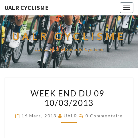
UALR CYCLISME
Togg
navig
UALR CYCLISME
U.A La Rochefoucauld Cyclisme
WEEK
WEEK END DU 09-
END
10/03/2013
DU
09-
Commentaires
16 Mars, 2013
UALR
0 Commentaire
10/03/2013