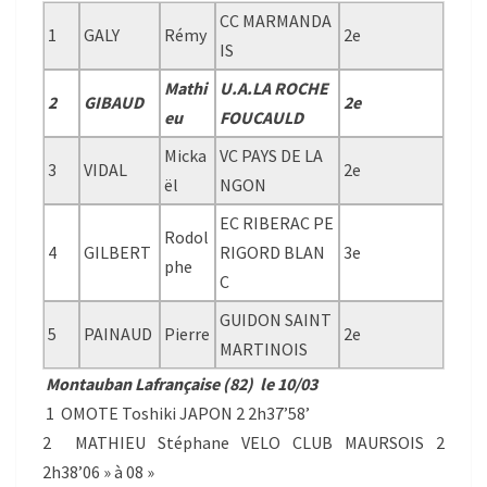
CC MARMANDA
1
GALY
Rémy
2e
IS
Mathi
U.A.LA ROCHE
2
GIBAUD
2e
eu
FOUCAULD
Micka
VC PAYS DE LA
3
VIDAL
2e
ël
NGON
EC RIBERAC PE
Rodol
4
GILBERT
RIGORD BLAN
3e
phe
C
GUIDON SAINT
5
PAINAUD
Pierre
2e
MARTINOIS
Montauban Lafrançaise (82) le 10/03
1 OMOTE Toshiki JAPON 2 2h37’58’
2 MATHIEU Stéphane VELO CLUB MAURSOIS 2
2h38’06 » à 08 »