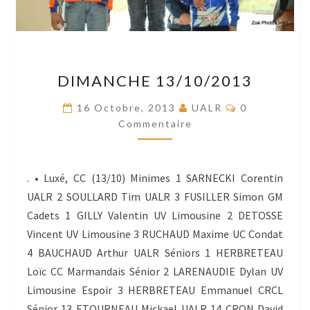
DIMANCHE
DIMANCHE 13/10/2013
13/10/2013
Commentaire
16 Octobre, 2013
UALR
0
Commentaire
. • Luxé, CC (13/10) Minimes 1 SARNECKI Corentin
UALR 2 SOULLARD Tim UALR 3 FUSILLER Simon GM
Cadets 1 GILLY Valentin UV Limousine 2 DETOSSE
Vincent UV Limousine 3 RUCHAUD Maxime UC Condat
4 BAUCHAUD Arthur UALR Séniors 1 HERBRETEAU
Loïc CC Marmandais Sénior 2 LARENAUDIE Dylan UV
Limousine Espoir 3 HERBRETEAU Emmanuel CRCL
Sénior 13 ETOURNEAU Mickael UALR 14 CRON David