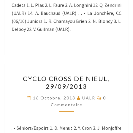
Cadets 1. L. Plas 2. L. Faure 3. A. Longhini 12. Q. Zendrini
(UALR) 14. A. Bauchaud (UALR) . . • La Jonchère, CC
(06/10) Juniors 1. R. Chamayou Brien 2. N. Blondy 3. L.
Delboy 22. V. Guilman (UALR) .
CYCLO
CYCLO CROSS DE NIEUL,
CROSS
29/09/2013
DE
NIEUL,
Commentaire
16 Octobre, 2013
UALR
0
29/09/2013
Commentaire
. • Séniors/Espoirs 1. D. Menut 2. Y. Cron 3. J. Monjoffre