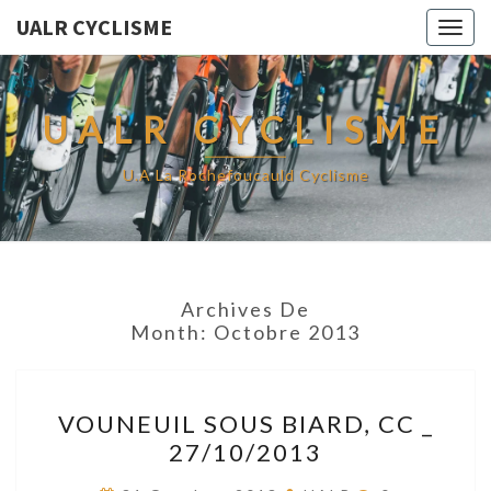
UALR CYCLISME
Togg
navig
UALR CYCLISME
U.A La Rochefoucauld Cyclisme
Archives De
Month:
Octobre 2013
VOUNEUIL
VOUNEUIL SOUS BIARD, CC _
SOUS
27/10/2013
BIARD,
CC
Commentaire