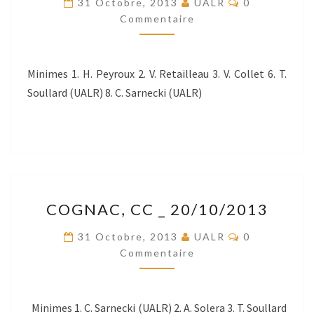
31 Octobre, 2013
UALR
0
_
Commentaire
27/10/2013
Minimes 1. H. Peyroux 2. V. Retailleau 3. V. Collet 6. T.
Soullard (UALR) 8. C. Sarnecki (UALR)
COGNAC,
COGNAC, CC _ 20/10/2013
CC
_
Commentaire
31 Octobre, 2013
UALR
0
20/10/2013
Commentaire
Minimes 1. C. Sarnecki (UALR) 2. A. Solera 3. T. Soullard