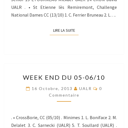
UALR . • St Etienne lès Remiremont, Challenge
National Dames CC (13/10) 1. C. Ferrier Bruneau 2. L….
LIRE LA SUITE
LIRE LA SUITE
WEEK
WEEK END DU 05-06/10
END
DU
Commentaire
16 Octobre, 2013
UALR
0
05-
Commentaire
06/10
. • CrossBorie, CC (05/10) . Minimes 1. L. Boniface 2. M.
Delalet 3. C. Sarnecki (UALR) 5. T. Soullard (UALR) .