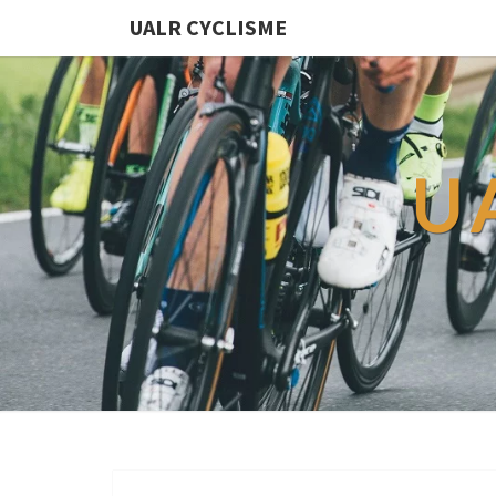
UALR CYCLISME
U