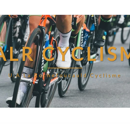
ALR CYCLIS
U.A La Rochefoucauld Cyclisme