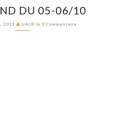
WEEK
ND DU 05-06/10
END
DU
Commentaires
e, 2013
UALR
0 Commentaire
05-
06/10