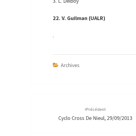
3. L. Delboy
22. V. Guilman (UALR)
.
Archives
Navigation
d'article
Précédent
Cyclo Cross De Nieul, 29/09/2013