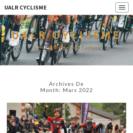
UALR CYCLISME
Togg
navig
UALR CYCLISME
U.A La Rochefoucauld Cyclisme
Archives De
Month:
Mars 2022