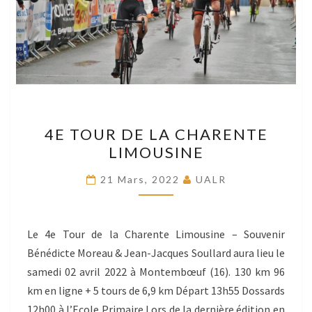
4E
4E TOUR DE LA CHARENTE
TOUR
LIMOUSINE
DE
LA
21 Mars, 2022
UALR
CHARENTE
LIMOUSINE
Le 4e Tour de la Charente Limousine – Souvenir
Bénédicte Moreau & Jean-Jacques Soullard aura lieu le
samedi 02 avril 2022 à Montembœuf (16). 130 km 96
km en ligne + 5 tours de 6,9 km Départ 13h55 Dossards
12h00 à l’Ecole Primaire Lors de la dernière édition en