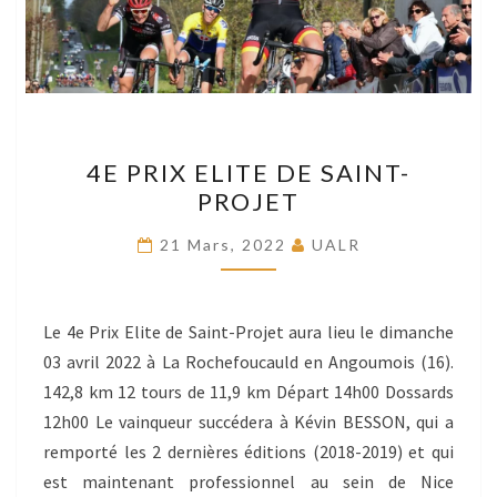
4E
4E PRIX ELITE DE SAINT-
PRIX
PROJET
ELITE
DE
21 Mars, 2022
UALR
SAINT-
PROJET
Le 4e Prix Elite de Saint-Projet aura lieu le dimanche
03 avril 2022 à La Rochefoucauld en Angoumois (16).
142,8 km 12 tours de 11,9 km Départ 14h00 Dossards
12h00 Le vainqueur succédera à Kévin BESSON, qui a
remporté les 2 dernières éditions (2018-2019) et qui
est maintenant professionnel au sein de Nice